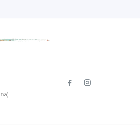
ords.
nna)