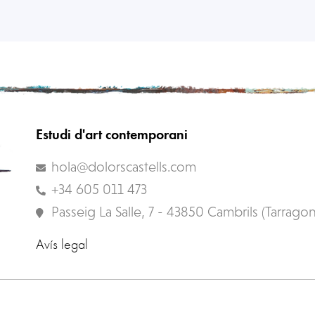
rch terms. Please try again with some different keyw
Estudi d'art contemporani
hola@dolorscastells.com
+34 605 011 473
Passeig La Salle, 7 - 43850 Cambrils (Tarrago
Avís legal