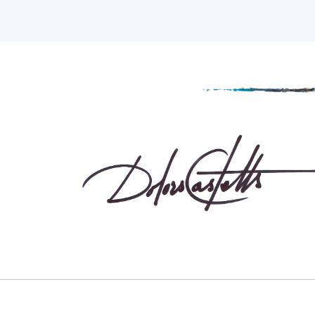
Sorry! but nothing matched your sea