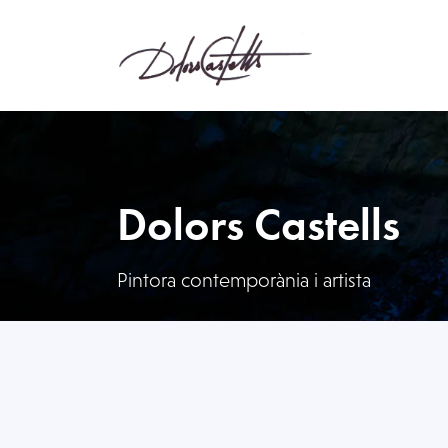
Dolors Castells
Pintora contemporània i artista
Oops! Nothing Found